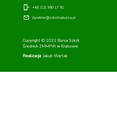
phonelink_ring
+48 (12) 380 17 91
mail_outline
dyrektor@szkolnabursa.pl
Copyright © 2021 Bursa Szkół
Średnich ZMMPiR w Krakowie
Realizacja:
Jakub Wartak