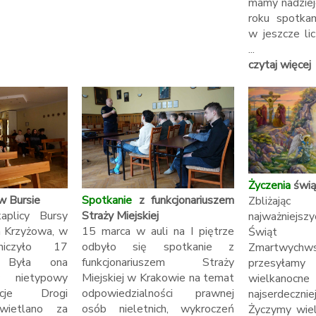
mamy nadziej
roku spotka
w jeszcze lic
...
czytaj więcej
Życzenia
świą
w Bursie
Spotkanie
z funkcjonariuszem
Zbliżaj
plicy Bursy
Straży Miejskiej
najważniejszy
a Krzyżowa, w
15 marca w auli na I piętrze
Świąt Ch
tniczyło 17
odbyło się spotkanie z
Zmartwychws
. Była ona
funkcjonariuszem Straży
przesył
 nietypowy
Miejskiej w Krakowie na temat
wielkanocne
cje Drogi
odpowiedzialności prawnej
najserdeczn
wietlano za
osób nieletnich, wykroczeń
Życzymy wiel