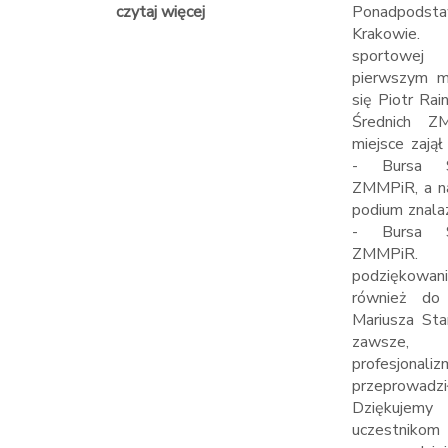
czytaj więcej
Ponadpodst
Krakowi
sportowej 
pierwszym m
się Piotr Rai
Średnich Z
miejsce zajął
- Bursa S
ZMMPiR, a na
podium znalaz
- Bursa S
ZMMPiR
podziękowa
również do
Mariusza Sta
zawsze,
profesjonali
przeprowa
Dziękuje
uczestnikom