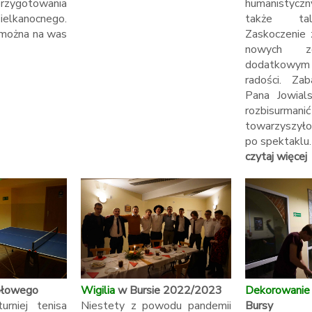
zygotowania
humanistycz
lkanocnego.
także tal
 można na was
Zaskoczenie
nowych zd
dodatkowy
radości. Za
Pana Jowial
rozbisurman
towarzyszył
po spektaklu. .
czytaj więcej
ołowego
Wigilia
w Bursie 2022/2023
Dekorowanie
urniej tenisa
Niestety z powodu pandemii
Bursy