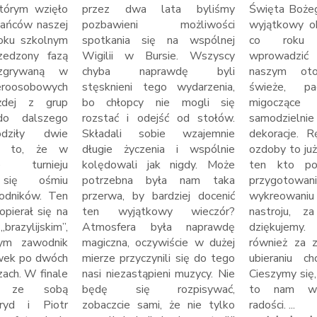
tórym wzięło
przez dwa lata byliśmy
Święta Boże
kańców naszej
pozbawieni możliwości
wyjątkowy ok
oku szkolnym
spotkania się na wspólnej
co roku 
zedzony fazą
Wigilii w Bursie. Wszyscy
wprowadzić 
rozgrywaną w
chyba naprawdę byli
naszym oto
roosobowych
stęsknieni tego wydarzenia,
świeże, pac
żdej z grup
bo chłopcy nie mogli się
migoczące 
 do dalszego
rozstać i odejść od stołów.
samodzielni
odziły dwie
Składali sobie wzajemnie
dekoracje. 
za to, że w
długie życzenia i wspólnie
ozdoby to już
e turnieju
kolędowali jak nigdy. Może
ten kto po
 się ośmiu
potrzebna była nam taka
przygotow
odników. Ten
przerwa, by bardziej docenić
wykreowani
pierał się na
ten wyjątkowy wieczór?
nastroju, z
zylijskim”,
Atmosfera była naprawdę
dziękujem
rym zawodnik
magiczna, oczywiście w dużej
również za 
wek po dwóch
mierze przyczynili się do tego
ubieraniu c
ach. W finale
nasi niezastąpieni muzycy. Nie
Cieszymy się,
ię ze sobą
będę się rozpisywać,
to nam ws
fryd i Piotr
zobaczcie sami, że nie tylko
radości. ...