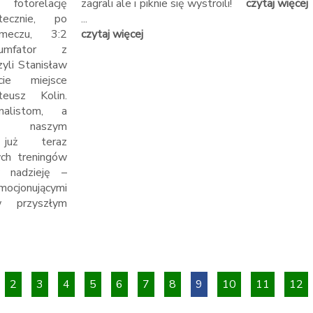
fotorelację
zagrali ale i piknie się wystroili!
czytaj więcej
atecznie, po
...
meczu, 3:2
czytaj więcej
iumfator z
zyli Stanisław
cie miejsce
eusz Kolin.
inalistom, a
m naszym
 już teraz
ch treningów
 nadzieję –
jonującymi
w przyszłym
2
3
4
5
6
7
8
9
10
11
12