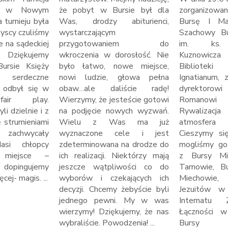
ich w Nowym
że pobyt w Bursie był dla
zorganizowa
 turnieju była
Was, drodzy abiturienci,
Bursę I Mał
zyscy czuliśmy
wystarczającym
Szachowy Bu
e na sądeckiej
przygotowaniem do
im. ks. 
iękujemy
wkroczenia w dorosłość. Nie
Kuznowic
Bursie Księży
było łatwo, nowe miejsce,
Bibliote
 serdeczne
nowi ludzie, głowa pełna
Ignatianum, 
ej odbył się w
obaw…ale daliście radę!
dyrektorowi
fair play.
Wierzymy, że jesteście gotowi
Romanowi
i dzielnie i z
na podjęcie nowych wyzwań.
Rywalizacja
ę strumieniami
Wielu z Was ma już
atmosfera 
y zachwycały
wyznaczone cele i jest
Cieszymy się
asi chłopcy
zdeterminowana na drodze do
mogliśmy go
e miejsce –
ich realizacji. Niektórzy mają
z Bursy Mi
i dopingujemy
jeszcze wątpliwości co do
Tarnowie, B
cej- magis. ...
wyborów i czekających ich
Miechowie,
decyzji. Chcemy żebyście byli
Jezuitów w
jednego pewni. My w was
Internatu 
wierzymy! Dziękujemy, że nas
Łączności w
wybraliście. Powodzenia! ...
Bursy S