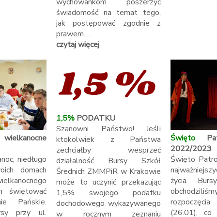
wychowankom poszerzyć
świadomość na temat tego,
jak postępować zgodnie z
prawem. ...
czytaj więcej
1,5%
PODATKU
Szanowni Państwo! Jeśli
kanocne
Święto
Patr
ktokolwiek z Państwa
2022/2023
zechciałby wesprzeć
anoc, niedługo
Święto Patro
działalność Bursy Szkół
oich domach
najważniejs
Średnich ZMMPiR w Krakowie
elkanocnego
życia Bur
może to uczynić przekazując
em świętować
obchodziliśm
1,5% swojego podatku
nie Pańskie.
rozpoczęcia
dochodowego wykazywanego
rsy przy ul.
(26.01), co
w rocznym zeznaniu