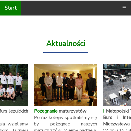
Start
☰
Aktualności
urs Jezuickich
Pożegnanie
maturzystów
I
Małopolski 
Po raz kolejny spotkaliśmy się
Burs i Inte
ja wzięliśmy
by pożegnać naszych
Mieczysława
skim Turnieju
maturzystów. Miejmy nadzieję,
W dniu 19.04