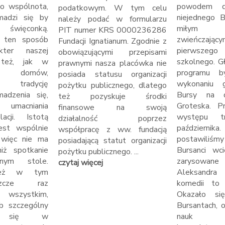
ko wspólnota,
powodem d
podatkowym. W tym celu
madzi się by
niejednego B
należy podać w formularzu
 święconką.
miłym 
PIT numer KRS 0000236286
 ten sposób
zwieńcza
Fundacji Ignatianum. Zgodnie z
akter naszej
pierwszego
obowiązującymi przepisami
 też, jak w
szkolnego. 
prawnymi nasza placówka nie
 domów,
programu b
posiada statusu organizacji
y tradycję
wykonaniu g
pożytku publicznego, dlatego
adzenia się,
Bursy na d
też pozyskuje środki
umacniania
Groteska. P
finansowe na swoją
acji. Istotą
występu t
działalność poprzez
est wspólnie
październi
współpracę z ww. fundacją
 więc nie ma
postawiliś
posiadającą statut organizacji
niż spotkanie
Bursanci wci
pożytku publicznego. ...
znym stole.
zarysowane
czytaj więcej
ież w tym
Aleksandra
szcze raz
komedii to ,
wszystkim,
Okazało si
b szczególny
Bursantach, 
li się w
nauk ś