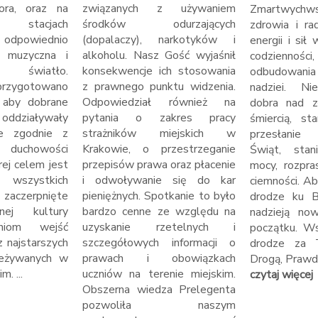
ora, oraz na
związanych z używaniem
Zmartwychw
ch stacjach
środków odurzających
zdrowia i ra
odpowiednio
(dopalaczy), narkotyków i
energii i sił 
a muzyczna i
alkoholu. Nasz Gość wyjaśnił
codzienno
 światło.
konsekwencje ich stosowania
odbudowani
rzygotowano
z prawnego punktu widzenia.
nadziei. Ni
 aby dobrane
Odpowiedział również na
dobra nad z
ziaływały
pytania o zakres pracy
śmiercią, s
ie zgodnie z
strażników miejskich w
przesłanie
duchowości
Krakowie, o przestrzeganie
Świąt, stan
órej celem jest
przepisów prawa oraz płacenie
mocy, rozpra
 wszystkich
i odwoływanie się do kar
ciemności. Ab
 zaczerpnięte
pieniężnych. Spotkanie to było
drodze ku 
nej kultury
bardzo cenne ze względu na
nadzieją no
zniom wejść
uzyskanie rzetelnych i
początku. W
z najstarszych
szczegółowych informacji o
drodze za T
zeżywanych w
prawach i obowiązkach
Drogą, Prawdą 
m. ...
uczniów na terenie miejskim.
czytaj więcej
Obszerna wiedza Prelegenta
pozwoliła naszym