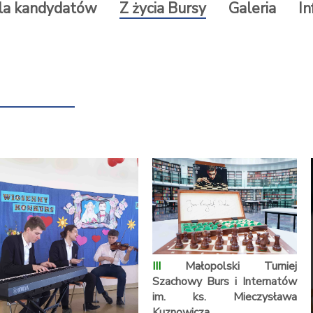
la kandydatów
Z życia Bursy
Galeria
In
III
Małopolski Turniej
Szachowy Burs i Internatów
im. ks. Mieczysława
Kuznowicza