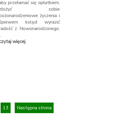
aby przełamać się opłatkiem,
złożyć sobie
bożonarodzeniowe życzenia i
śpiewem kolęd wyrazić
radość z Nowonarodzonego.
..
czytaj więcej
13
Następna strona