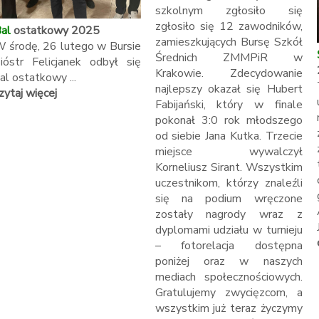
szkolnym zgłosiło się
zgłosiło się 12 zawodników,
al
ostatkowy 2025
zamieszkujących Bursę Szkół
 środę, 26 lutego w Bursie
Średnich ZMMPiR w
ióstr Felicjanek odbył się
Krakowie. Zdecydowanie
al ostatkowy ...
najlepszy okazał się Hubert
zytaj więcej
Fabijański, który w finale
pokonał 3:0 rok młodszego
od siebie Jana Kutka. Trzecie
miejsce wywalczył
Korneliusz Sirant. Wszystkim
uczestnikom, którzy znaleźli
się na podium wręczone
zostały nagrody wraz z
dyplomami udziału w turnieju
– fotorelacja dostępna
poniżej oraz w naszych
mediach społecznościowych.
Gratulujemy zwycięzcom, a
wszystkim już teraz życzymy