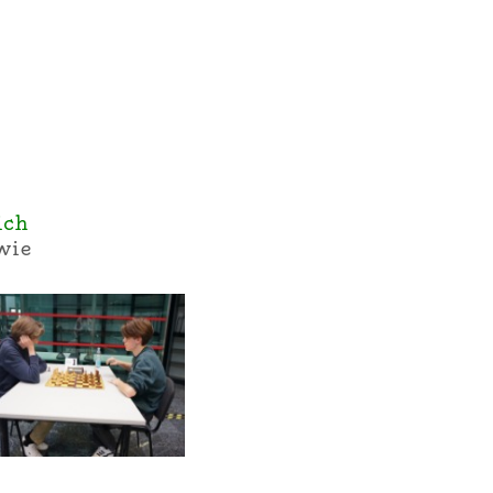
ich
wie