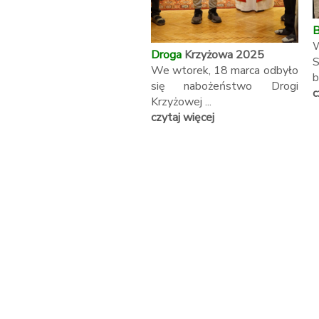
B
W
Droga
Krzyżowa 2025
S
We wtorek, 18 marca odbyło
b
się nabożeństwo Drogi
c
Krzyżowej ...
czytaj więcej