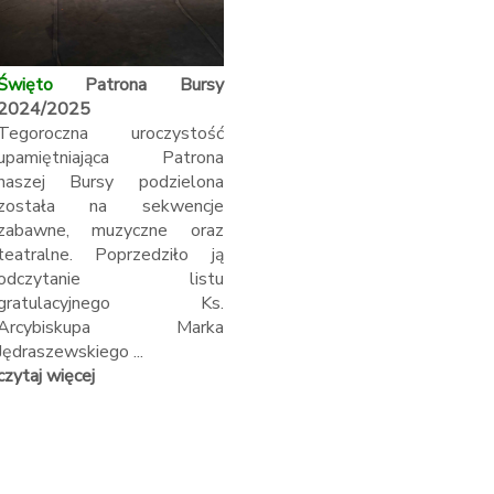
Święto
Patrona Bursy
2024/2025
Tegoroczna uroczystość
upamiętniająca Patrona
naszej Bursy podzielona
została na sekwencje
zabawne, muzyczne oraz
teatralne. Poprzedziło ją
odczytanie listu
gratulacyjnego Ks.
Arcybiskupa Marka
Jędraszewskiego ...
czytaj więcej