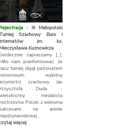
Rejestracja
- III Małopolski
Turniej Szachowy Burs i
Internatów im. ks.
Mieczysława Kuznowicza
Serdecznie zapraszamy [...].
Miło nam poinformować, że
nasz turniej objął patronatem
honorowym wybitny
arcymistrz szachowy Jan
Krzysztofa Duda -
wielokrotny medalista
mistrzostw Polski z wieloma
sukcesami na arenie
międzynarodowej ...
czytaj więcej