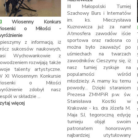
III Małopolski Turniej
Szachowy Burs i Internatów
im. ks. Mieczysława
I
Wiosenny Konkurs
Kuznowicza już za nami!
Piosenki o Miłości -
Atmosfera zawodów iście
yróżnienie
sportowa oraz radosna co
pieszymy z informacją, iż
można było zauważyć po
rócz sukcesów naukowych,
uśmiechach na twarzach
nasi Wychowankowie z
zawodników. Cieszymy się, iż
owodzeniem rozwijają także
nasz turniej zyskuje na
woje talenty artystyczne.
popularności wśród
 XI Wiosennym Konkursie
młodzieży. A mamy ku temu
Piosenki o Miłości
powody… Dzięki staraniom
yróżnienie zdobył nasz
Prezesa ZMMPiR p.w. św.
espół w składzie ...
Stanisława Kostki w
zytaj więcej
Krakowie - ks. dra Józefa M.
Maja SJ, tegoroczną edycję
turnieju objął swoim
patronatem honorowym
najbardziej utytułowany