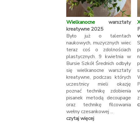
Wielkanocne
warsztaty
X
kreatywne 2025
Było już o talentach
w
naukowych, muzycznych wiec
S
teraz coś o zdolnościach
p
plastycznych. 9 kwietnia w
Bursie Szkół Średnich odbyły
p
się wielkanocne warsztaty
s
kreatywne, podczas których
W
uczestnicy mieli okazję
poznać technikę zdobienia
w
pisanek metodą decoupage
z
oraz technikę filcowania
c
wełny czesankowej ...
czytaj więcej