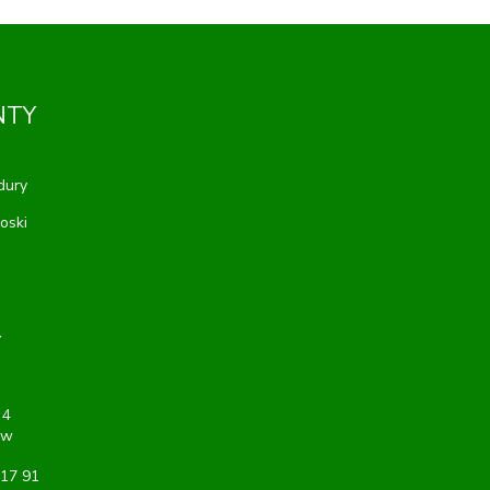
NTY
dury
oski
T
 4
ów
 17 91