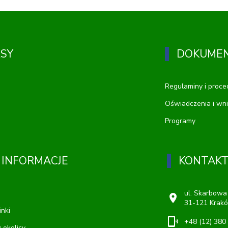
RSY
DOKUME
Regulaminy i proce
Oświadczenia i wni
Programy
 INFORMACJE
KONTAK
ul. Skarbowa
location_on
31-121 Krak
inki
phonelink_ring
+48 (12) 380
 okolicy