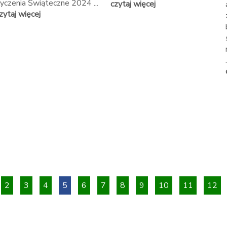
yczenia Świąteczne 2024 ...
czytaj więcej
zytaj więcej
.
2
3
4
5
6
7
8
9
10
11
12