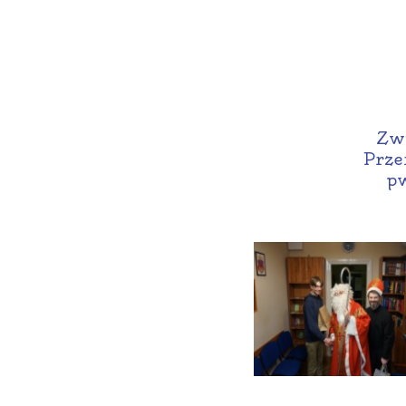
Zwi
Prze
pw