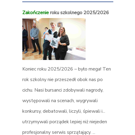
Zakończenie
roku szkolnego 2025/2026
Śladem
wi
Jackson
Koniec roku 2025/2026 – było mega! Ten
rok szkolny nie przeszedł obok nas po
W ostatni
cichu. Nasi bursanci zdobywali nagrody,
się z chłop
występowali na scenach, wygrywali
„Michael”,
konkursy, debatowali, liczyli, śpiewali i...
najsłynni
utrzymywali porządek lepiej niż niejeden
Michaela Ja
profesjonalny serwis sprzątający. ...