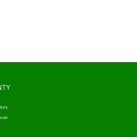
NTY
dury
oski