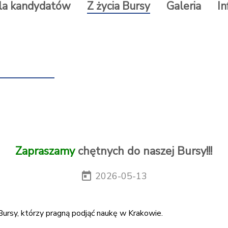
la kandydatów
Z życia Bursy
Galeria
In
Zapraszamy
chętnych do naszej Bursy!!!
today
2026-05-13
ursy, którzy pragną podjąć naukę w Krakowie.