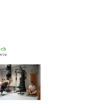
ich
wie