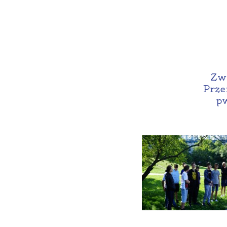
Zwi
Prze
pw