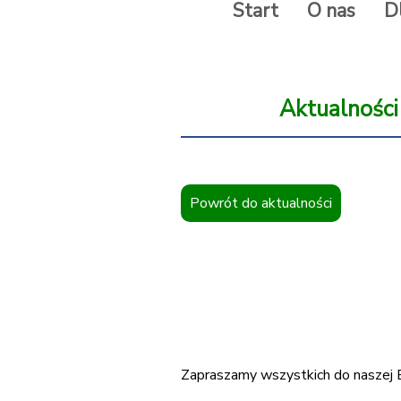
Start
O nas
D
Aktualności
Powrót do aktualności
Zapraszamy wszystkich do naszej B