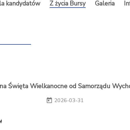
la kandydatów
Z życia Bursy
Galeria
In
na Święta Wielkanocne od Samorządu Wyc
today
2026-03-31
!