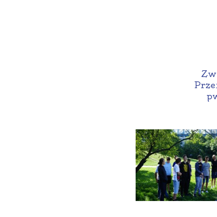
Zwi
Prze
pw