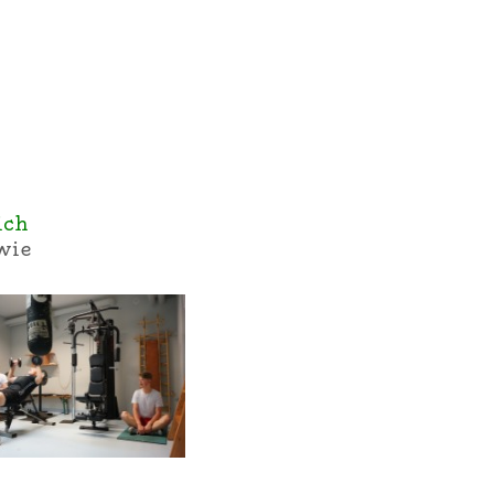
ich
wie