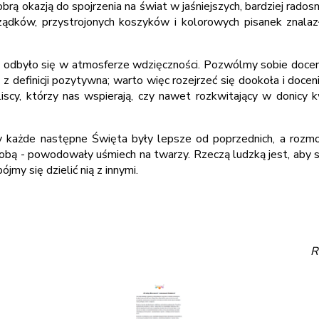
rą okazją do spojrzenia na świat w jaśniejszych, bardziej rad
dków, przystrojonych koszyków i kolorowych pisanek znalazło
 odbyło się w atmosferze wdzięczności. Pozwólmy sobie docen
 z definicji pozytywna; warto więc rozejrzeć się dookoła i docen
iscy, którzy nas wspierają, czy nawet rozkwitający w donicy k
by każde następne Święta były lepsze od poprzednich, a rozm
ą - powodowały uśmiech na twarzy. Rzeczą ludzką jest, aby si
ójmy się dzielić nią z innymi.
R