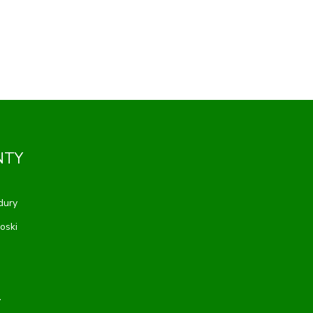
NTY
dury
oski
T