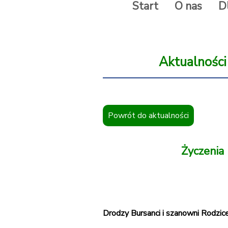
Start
O nas
D
Aktualności
Powrót do aktualności
Życzenia
Drodzy Bursanci i szanowni Rodzice