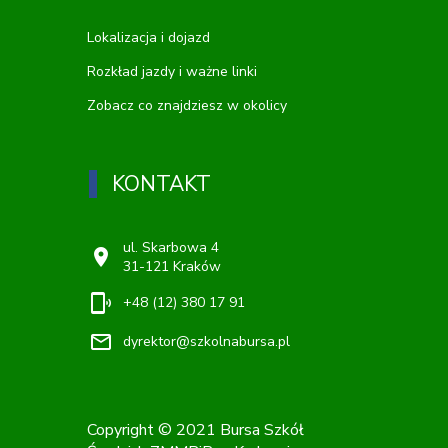
Lokalizacja i dojazd
Rozkład jazdy i ważne linki
Zobacz co znajdziesz w okolicy
KONTAKT
ul. Skarbowa 4
location_on
31-121 Kraków
phonelink_ring
+48 (12) 380 17 91
mail_outline
dyrektor@szkolnabursa.pl
Copyright © 2021 Bursa Szkół